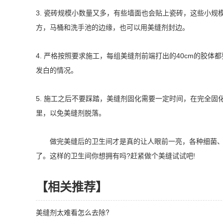
3. 瓷砖规模小数量又多，有些墙面也会贴上瓷砖，这些小
方，马桶和洗手池的边缘，也可以用美缝剂封边。
4. 严格按照要求施工，每组美缝剂前端打出的40cm的胶
发白的情况。
5. 施工之后不要踩踏，美缝剂固化需要一定时间，在完全
里，以免美缝剂脱落。
做完美缝后的卫生间才是真的让人眼前一亮，各种细菌
了。这样的卫生间你想拥有吗?赶紧做个美缝试试吧!
【相关推荐】
美缝剂太难看怎么去除?