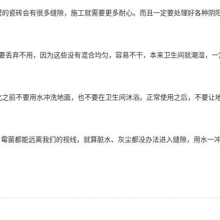
规模的瓷砖会有很多缝隙，施工就需要更多耐心。而且一定要处理好各种阴
体都要丢弃不用，因为这些没有混合均匀，容易不干，本来卫生间就潮湿，
固化之前不要用水冲洗地面，也不要在卫生间沐浴。正常使用之后，不要让
、霉菌都能远离我们的视线，就算脏水、灰尘都没办法进入缝隙，用水一